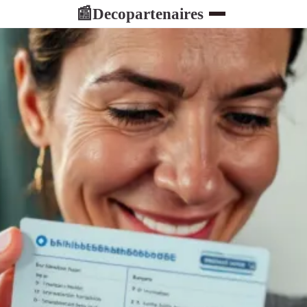
Decopartenaires
📰