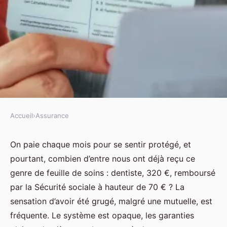
Accueil
›
Assurance
ASSURANCE
Les meilleures astuces pour
On paie chaque mois pour se sentir protégé, et
pourtant, combien d’entre nous ont déjà reçu ce
réussir votre mutuelle santé
genre de feuille de soins : dentiste, 320 €, remboursé
par la Sécurité sociale à hauteur de 70 € ? La
Nora
•
08/05/2026 19:18
•
8 min de lecture
sensation d’avoir été grugé, malgré une mutuelle, est
fréquente. Le système est opaque, les garanties