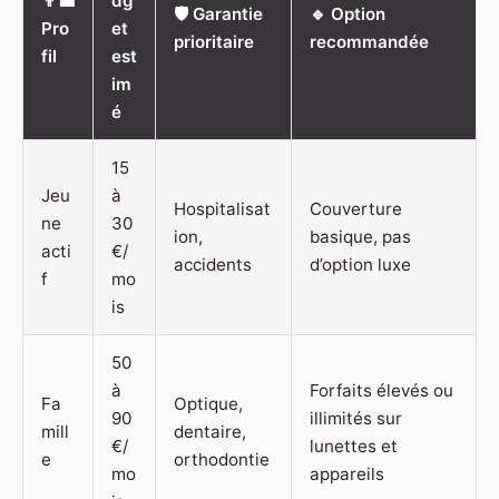
👨‍💼
dg
🛡️ Garantie
🔹 Option
Pro
et
prioritaire
recommandée
fil
est
im
é
15
Jeu
à
Hospitalisat
Couverture
ne
30
ion,
basique, pas
acti
€/
accidents
d’option luxe
f
mo
is
50
à
Forfaits élevés ou
Fa
Optique,
90
illimités sur
mill
dentaire,
€/
lunettes et
e
orthodontie
mo
appareils