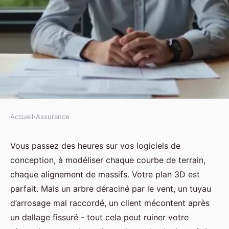
Accueil
›
Assurance
ASSURANCE
Trouver l'assurance paysagiste
Vous passez des heures sur vos logiciels de
conception, à modéliser chaque courbe de terrain,
qui couvre tous vos risques
chaque alignement de massifs. Votre plan 3D est
professionnels
parfait. Mais un arbre déraciné par le vent, un tuyau
d’arrosage mal raccordé, un client mécontent après
Nora
•
31/03/2026 09:26
•
9 min de lecture
un dallage fissuré - tout cela peut ruiner votre