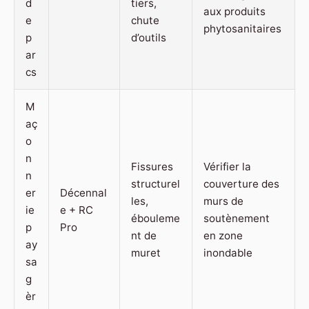
d
tiers,
aux produits
e
chute
phytosanitaires
p
d’outils
ar
cs
M
aç
o
n
Fissures
Vérifier la
n
structurel
couverture des
er
Décennal
les,
murs de
ie
e + RC
ébouleme
soutènement
p
Pro
nt de
en zone
ay
muret
inondable
sa
g
èr