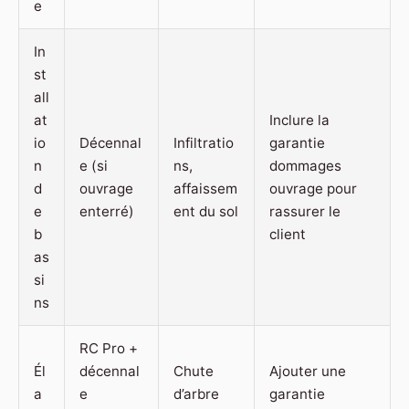
e
In
st
all
at
Inclure la
io
Décennal
Infiltratio
garantie
n
e (si
ns,
dommages
d
ouvrage
affaissem
ouvrage pour
e
enterré)
ent du sol
rassurer le
b
client
as
si
ns
RC Pro +
Él
décennal
Chute
Ajouter une
a
e
d’arbre
garantie