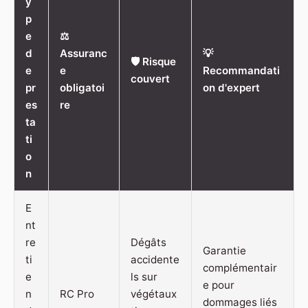
y
p
e
⚖️
d
Assuranc
💡
🛡️ Risque
e
e
Recommandati
couvert
pr
obligatoi
on d'expert
es
re
ta
ti
o
n
E
nt
re
Dégâts
Garantie
ti
accidente
complémentair
e
ls sur
e pour
n
RC Pro
végétaux
dommages liés