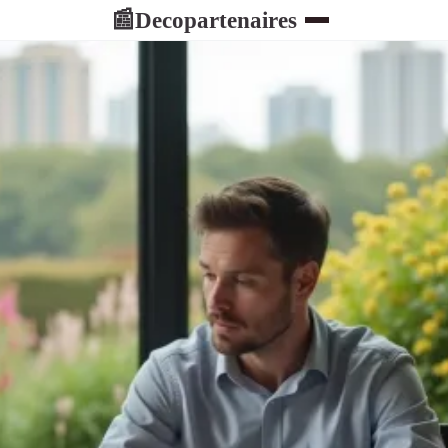
Decopartenaires
📰